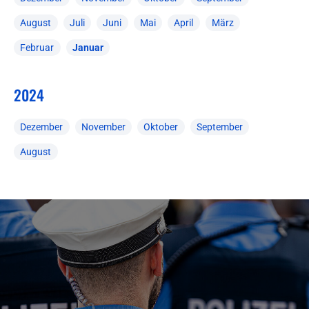
August
Juli
Juni
Mai
April
März
Februar
Januar
2024
Dezember
November
Oktober
September
August