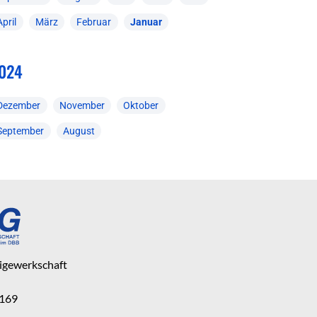
April
März
Februar
Januar
024
Dezember
November
Oktober
September
August
eigewerkschaft
 169