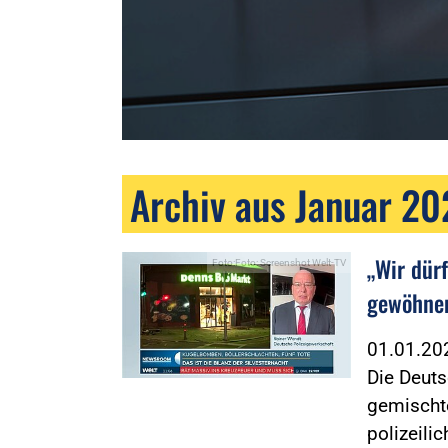
Archiv aus Januar 20
„Wir dür
Foto:Foto: Screenshot Welt-TV
gewöhne
01.01.2
Die Deuts
gemischte
polizeili