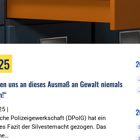
25
2
fen uns an dieses Ausmaß an Gewalt niemals
n!“
025
|
2
che Polizeigewerkschaft (DPolG) hat ein
s Fazit der Silvesternacht gezogen. Das
che…