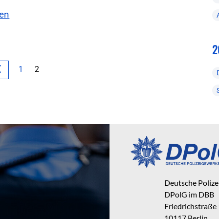
sen
2
1
2
Deutsche Poliz
DPolG im DBB
Friedrichstraße
10117 Berlin