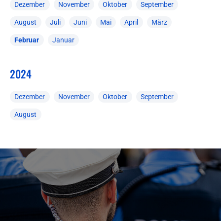
Dezember
November
Oktober
September
August
Juli
Juni
Mai
April
März
Februar
Januar
2024
Dezember
November
Oktober
September
August