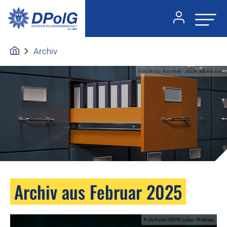
Archiv
Foto:Foto: fotomek - stock.adobe.com
Archiv aus Februar 2025
Foto:Foto: WDR/Julian Mathieu