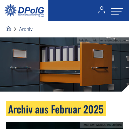
Archiv
Foto:Foto: fotomek - stock.adobe.com
Archiv aus Februar 2025
Foto:Foto: WDR/Julian Mathieu