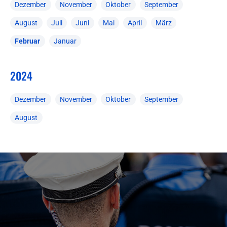
Dezember
November
Oktober
September
August
Juli
Juni
Mai
April
März
Februar
Januar
2024
Dezember
November
Oktober
September
August