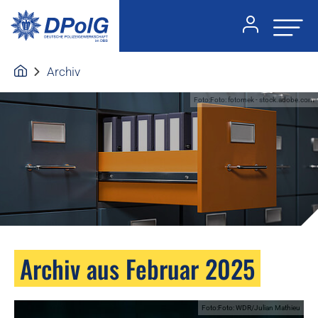
Archiv
Foto:Foto: fotomek - stock.adobe.com
Archiv aus Februar 2025
Foto:Foto: WDR/Julian Mathieu