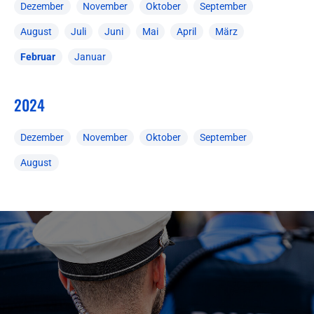
Dezember
November
Oktober
September
August
Juli
Juni
Mai
April
März
Februar
Januar
2024
Dezember
November
Oktober
September
August