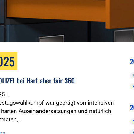
2025
2
LIZEI bei Hart aber fair 360
025
|
estagswahlkampf war geprägt von intensiven
2
 harten Auseinandersetzungen und natürlich
ormaten,…
sen