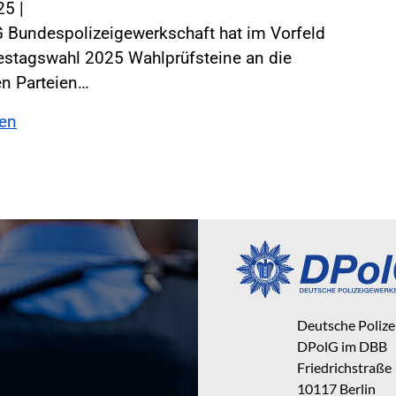
025
|
G Bundespolizeigewerkschaft hat im Vorfeld
estagswahl 2025 Wahlprüfsteine an die
en Parteien…
sen
Deutsche Poliz
DPolG im DBB
Friedrichstraße
10117 Berlin