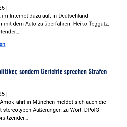
025
|
ft im Internet dazu auf, in Deutschland
 mit dem Auto zu überfahren. Heiko Teggatz,
retender…
sen
olitiker, sondern Gerichte sprechen Strafen
025
|
 Amokfahrt in München meldet sich auch die
it stereotypen Äußerungen zu Wort. DPolG-
rsitzender…