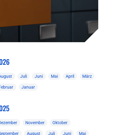
026
August
Juli
Juni
Mai
April
März
Februar
Januar
025
Dezember
November
Oktober
September
August
Juli
Juni
Mai