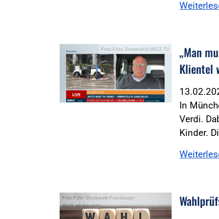
Weiterle
„Man mus
Foto:Foto: Screenshot WELT TV
Klientel
13.02.2
In Münche
Verdi. Da
Kinder. D
Weiterle
Wahlprüfs
Foto:Foto: Stockwerk-Fotodesign -
stock.adobe.com