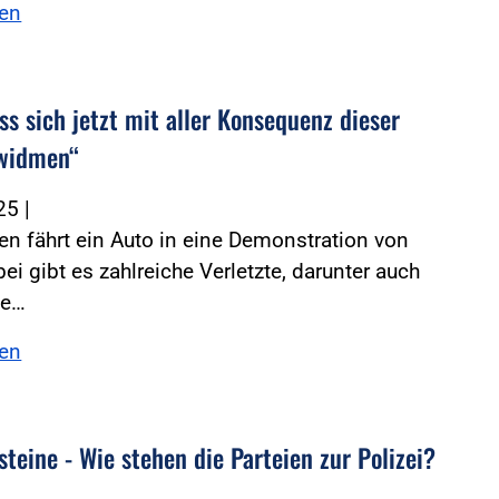
sen
s sich jetzt mit aller Konsequenz dieser
 widmen“
025
|
n fährt ein Auto in eine Demonstration von
bei gibt es zahlreiche Verletzte, darunter auch
ie…
sen
teine - Wie stehen die Parteien zur Polizei?