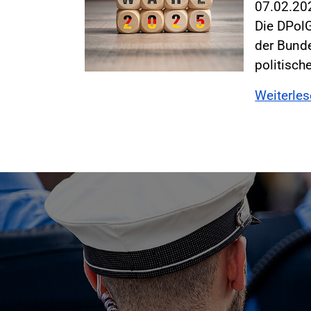
07.02.2
Die DPol
der Bund
politisch
Weiterle