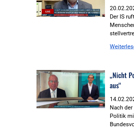
20.02.2
Der IS ru
Menschen
stellvert
Weiterle
„Nicht P
Foto:Foto: Screenshot phoenix
aus“
14.02.2
Nach der
Politik m
Bundesvo