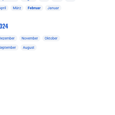
April
März
Februar
Januar
024
Dezember
November
Oktober
September
August