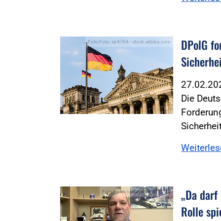
DPolG fo
Foto:Foto: sp4764 - stock.adobe.com
Sicherhe
27.02.2
Die Deuts
Forderung
Sicherhei
Weiterle
„Da darf
Foto:Foto: Screenshot WELT TV
Rolle spi