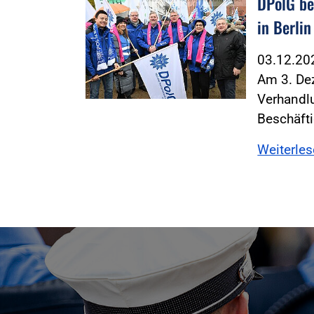
DPolG be
in Berlin
03.12.2
Am 3. Dez
Verhandl
Beschäfti
Weiterle