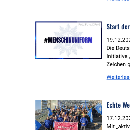
Start der
Foto:Foto: DPolG
19.12.2
Die Deuts
Initiativ
Zeichen 
Weiterle
Echte We
Foto:Foto: Morgenstern und Zind
17.12.2
Mit „akt