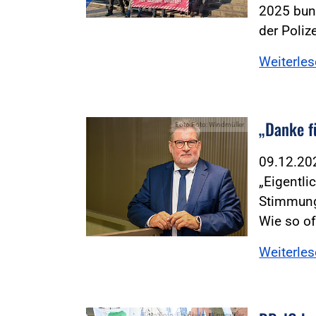
2025 bun
der Polize
Weiterle
„Danke f
Foto:Foto: Windmüller
09.12.2
„Eigentli
Stimmung
Wie so o
Weiterle
Foto:Foto: Friedhelm Windmüller