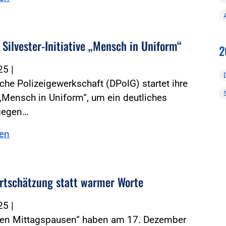
 Silvester-Initiative „Mensch in Uniform“
2
025
|
che Polizeigewerkschaft (DPolG) startet ihre
e „Mensch in Uniform“, um ein deutliches
gegen…
sen
rtschätzung statt warmer Worte
025
|
iven Mittagspausen“ haben am 17. Dezember