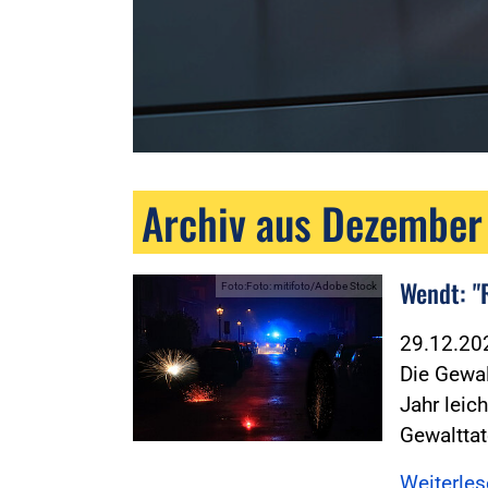
Archiv aus Dezember
Wendt: "R
Foto:Foto: mitifoto/Adobe Stock
29.12.2
Die Gewa
Jahr leic
Gewaltta
Weiterle