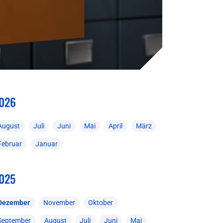
026
August
Juli
Juni
Mai
April
März
Februar
Januar
025
Dezember
November
Oktober
September
August
Juli
Juni
Mai