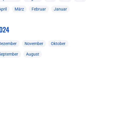
April
März
Februar
Januar
024
Dezember
November
Oktober
September
August