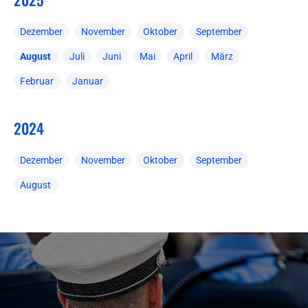
Dezember
November
Oktober
September
August
Juli
Juni
Mai
April
März
Februar
Januar
2024
Dezember
November
Oktober
September
August