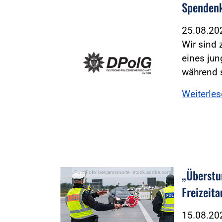
Spendenk
25.08.2
Wir sind 
eines jun
während 
Weiterle
„Überstu
Foto:Foto: benjaminnolte - stock.adobe.com
Freizeit
15.08.2