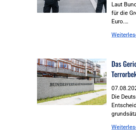
Laut Bund
für die G
Euro.…
Weiterle
Das Geric
Foto:Foto: U. J. Alexander - stock.adobe.com
Terrorbe
07.08.2
Die Deuts
Entschei
grundsät
Weiterle