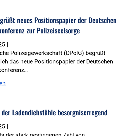
grüßt neues Positionspapier der Deutschen
konferenz zur Polizeiseelsorge
025
|
che Polizeigewerkschaft (DPolG) begrüßt
ich das neue Positionspapier der Deutschen
konferenz…
sen
der Ladendiebstähle besorgniserregend
025
|
s der stark gestiegenen Zahl von