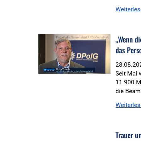
Weiterle
„Wenn di
Foto:Foto: Screenshot ARD Mediathek
das Pers
28.08.2
Seit Mai
11.900 M
die Beam
Weiterle
Trauer u