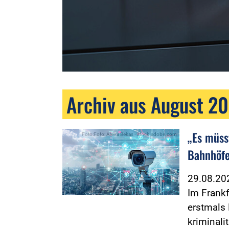
Archiv aus August 2
„Es müss
Foto:Foto: Alena Bekas - stock.adobe.com
Bahnhöfe
29.08.2
Im Frankf
erstmals 
kriminali