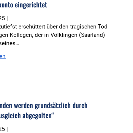
onto eingerichtet
025
|
zutiefst erschüttert über den tragischen Tod
gen Kollegen, der in Völklingen (Saarland)
seines…
sen
nden werden grundsätzlich durch
ausgleich abgegolten“
025
|