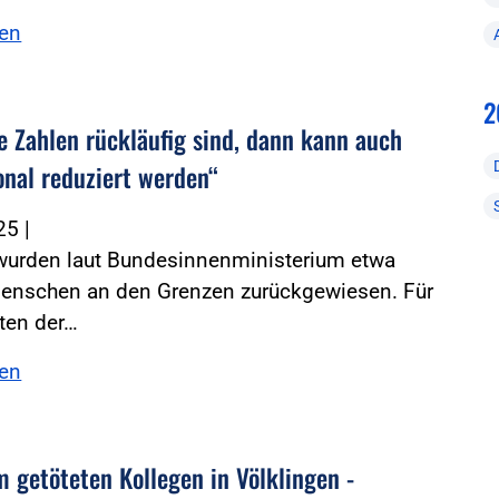
sen
2
e Zahlen rückläufig sind, dann kann auch
onal reduziert werden“
025
|
 wurden laut Bundesinnenministerium etwa
enschen an den Grenzen zurückgewiesen. Für
ten der…
sen
m getöteten Kollegen in Völklingen -