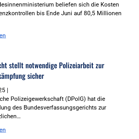
esinnenministerium beliefen sich die Kosten
renzkontrollen bis Ende Juni auf 80,5 Millionen
sen
ht stellt notwendige Polizeiarbeit zur
kämpfung sicher
025
|
che Polizeigewerkschaft (DPolG) hat die
dung des Bundesverfassungsgerichts zur
zlichen…
sen