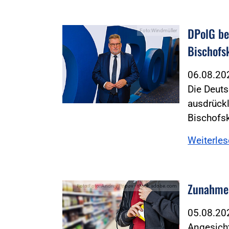
DPolG be
Foto:Windmüller
Bischofs
06.08.2
Die Deuts
ausdrückl
Bischofs
Weiterle
Zunahme 
Foto:Foto: Andrey Popov - stock.adobe.com
05.08.2
Angesicht