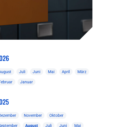
026
August
Juli
Juni
Mai
April
März
Februar
Januar
025
Dezember
November
Oktober
September
August
Juli
Juni
Mai