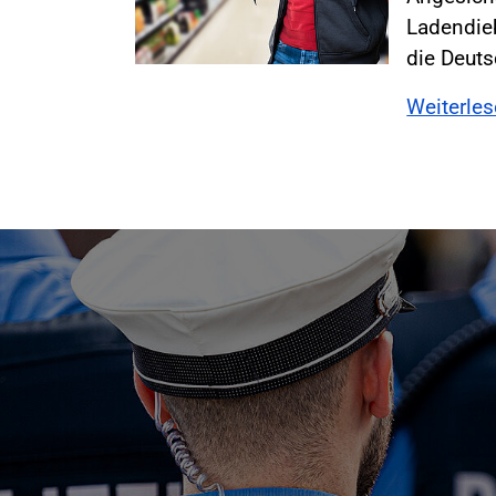
Ladendieb
die Deut
Weiterle