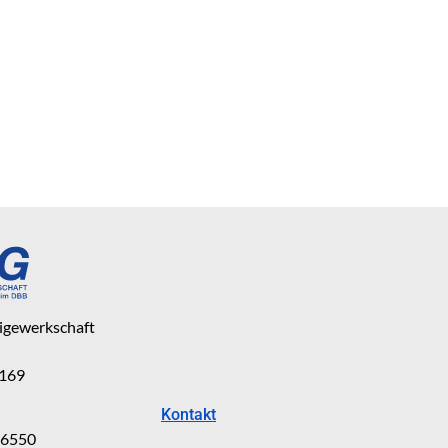
eigewerkschaft
 169
Kontakt
816550