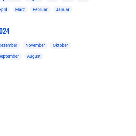
April
März
Februar
Januar
024
Dezember
November
Oktober
September
August