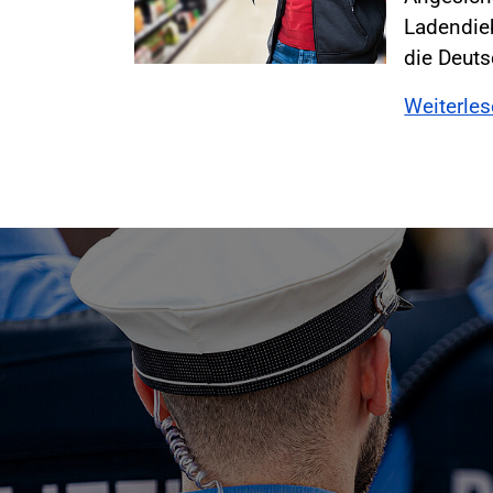
Ladendieb
die Deut
Weiterle