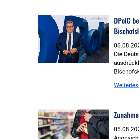
DPolG be
Foto:Windmüller
Bischofs
06.08.2
Die Deuts
ausdrückl
Bischofs
Weiterle
Zunahme 
Foto:Foto: Andrey Popov - stock.adobe.com
05.08.2
Angesicht