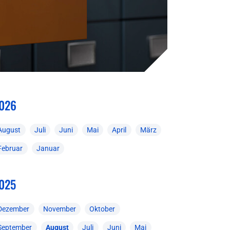
026
August
Juli
Juni
Mai
April
März
Februar
Januar
025
Dezember
November
Oktober
September
August
Juli
Juni
Mai