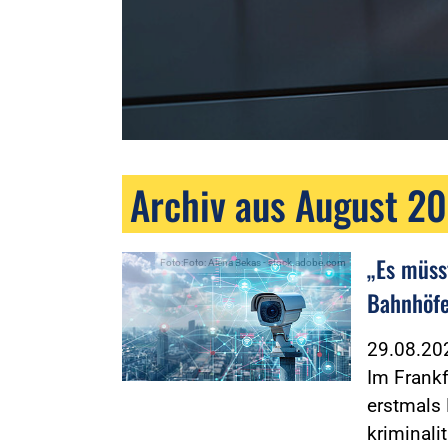
Archiv aus August 2
„Es müss
Foto:Foto: Alena Bekas - stock.adobe.com
Bahnhöfe
29.08.2
Im Frankf
erstmals 
kriminali