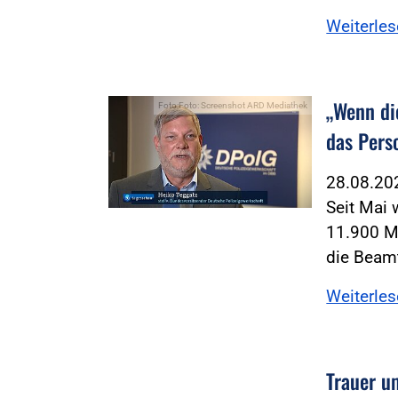
Weiterle
„Wenn di
Foto:Foto: Screenshot ARD Mediathek
das Pers
28.08.2
Seit Mai
11.900 M
die Beam
Weiterle
Trauer u