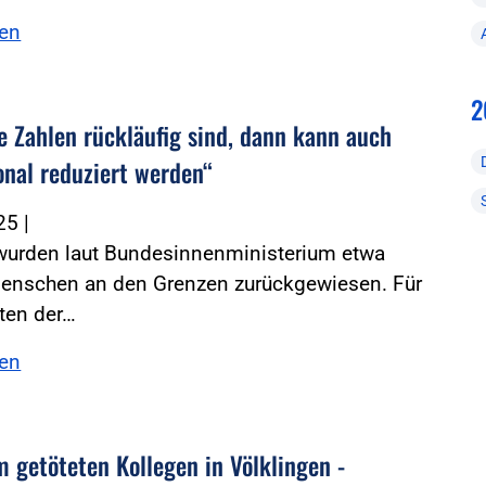
sen
2
e Zahlen rückläufig sind, dann kann auch
onal reduziert werden“
025
|
 wurden laut Bundesinnenministerium etwa
enschen an den Grenzen zurückgewiesen. Für
ten der…
sen
m getöteten Kollegen in Völklingen -