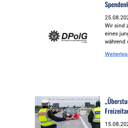
Spendenk
25.08.2
Wir sind 
eines jun
während 
Weiterle
„Überstu
Foto:Foto: benjaminnolte - stock.adobe.com
Freizeit
15.08.2