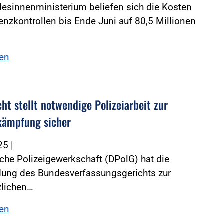
esinnenministerium beliefen sich die Kosten
renzkontrollen bis Ende Juni auf 80,5 Millionen
sen
ht stellt notwendige Polizeiarbeit zur
kämpfung sicher
025
|
che Polizeigewerkschaft (DPolG) hat die
dung des Bundesverfassungsgerichts zur
zlichen…
sen