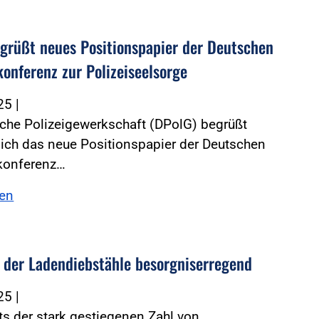
grüßt neues Positionspapier der Deutschen
konferenz zur Polizeiseelsorge
025
|
che Polizeigewerkschaft (DPolG) begrüßt
ich das neue Positionspapier der Deutschen
konferenz…
sen
der Ladendiebstähle besorgniserregend
025
|
s der stark gestiegenen Zahl von