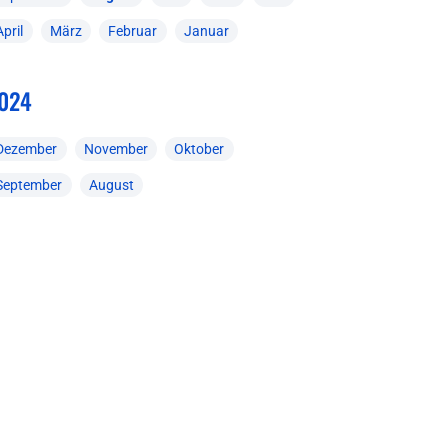
April
März
Februar
Januar
024
Dezember
November
Oktober
September
August