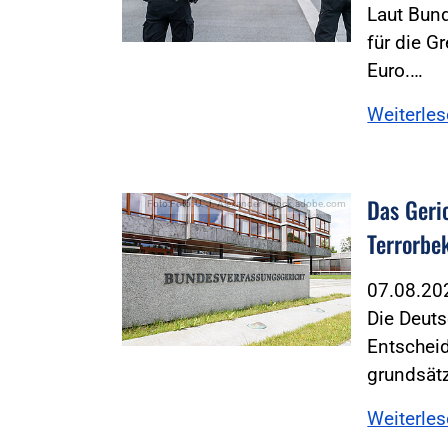
Laut Bund
für die G
Euro.…
Weiterle
Das Geric
Foto:Foto: U. J. Alexander - stock.adobe.com
Terrorbe
07.08.2
Die Deuts
Entschei
grundsät
Weiterle