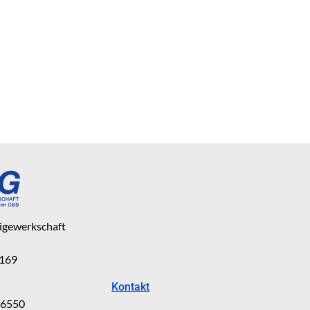
eigewerkschaft
 169
Kontakt
816550