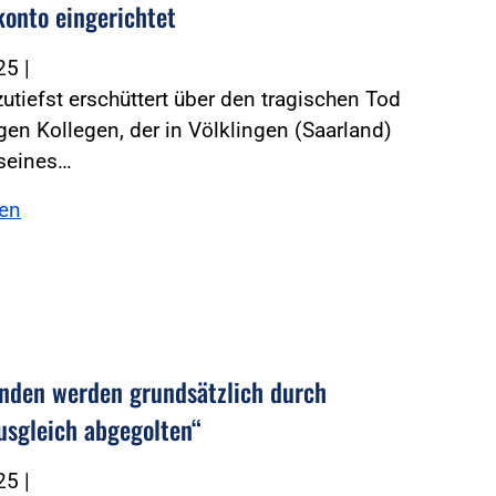
onto eingerichtet
025
|
zutiefst erschüttert über den tragischen Tod
gen Kollegen, der in Völklingen (Saarland)
seines…
sen
nden werden grundsätzlich durch
ausgleich abgegolten“
025
|