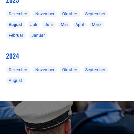
Dezember
November
Oktober
September
August
Juli
Juni
Mai
April
März
Februar
Januar
2024
Dezember
November
Oktober
September
August