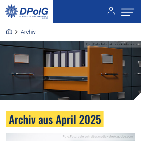
Archiv
Foto:Foto: fotomek - stock.adobe.com
Archiv aus April 2025
Foto:Foto: peterschreiber.media - stock.adobe.com