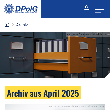
Archiv
Foto:Foto: fotomek - stock.adobe.com
Archiv aus April 2025
Foto:Foto: peterschreiber.media - stock.adobe.com