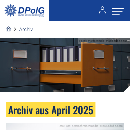
Archiv
Foto:Foto: fotomek - stock.adobe.com
Archiv aus April 2025
Foto:Foto: peterschreiber.media - stock.adobe.com