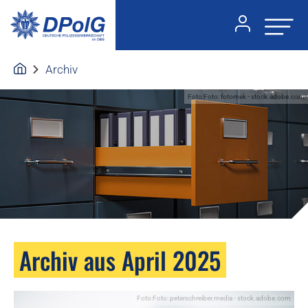
Archiv
Foto:Foto: fotomek - stock.adobe.com
Archiv aus April 2025
Foto:Foto: peterschreiber.media - stock.adobe.com