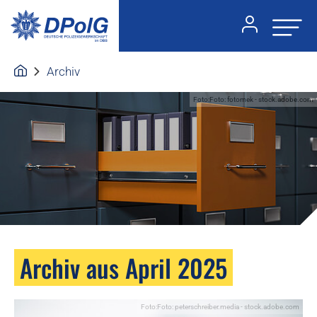
Archiv
Foto:Foto: fotomek - stock.adobe.com
Archiv aus April 2025
Foto:Foto: peterschreiber.media - stock.adobe.com