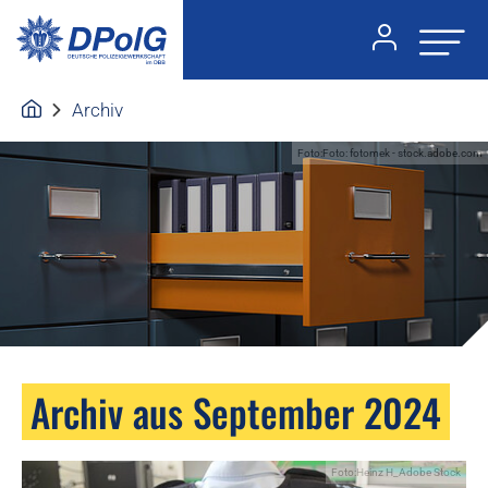
Archiv
Foto:Foto: fotomek - stock.adobe.com
Archiv aus September 2024
Foto:Heinz H_Adobe Stock