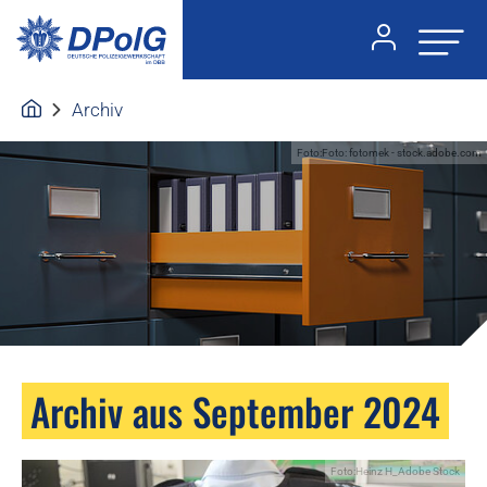
Archiv
Foto:Foto: fotomek - stock.adobe.com
Archiv aus September 2024
Foto:Heinz H_Adobe Stock