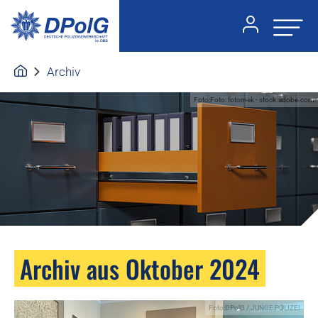
Archiv
Foto:Foto: fotomek - stock.adobe.com
Archiv aus Oktober 2024
Foto:DPolG / JUNGE POLIZEI