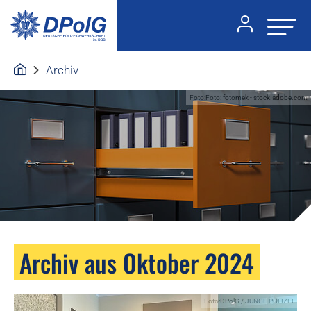
Archiv
Foto:Foto: fotomek - stock.adobe.com
Archiv aus Oktober 2024
Foto:DPolG / JUNGE POLIZEI