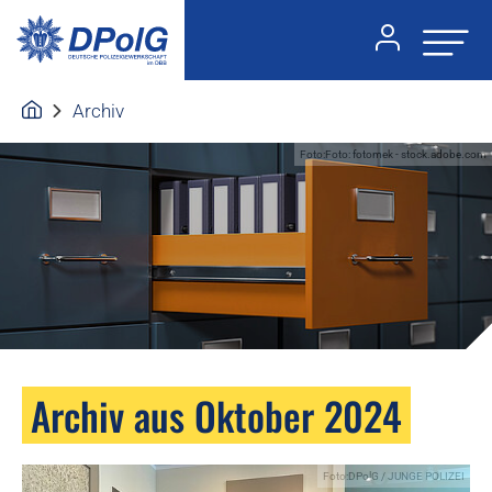
Archiv
Foto:Foto: fotomek - stock.adobe.com
Archiv aus Oktober 2024
Foto:DPolG / JUNGE POLIZEI