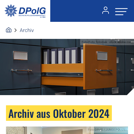
Archiv
Foto:Foto: fotomek - stock.adobe.com
Archiv aus Oktober 2024
Foto:DPolG / JUNGE POLIZEI