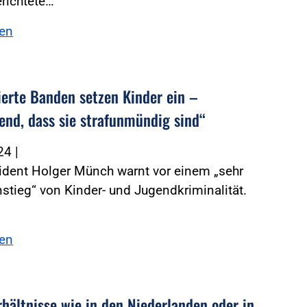
richtete…
sen
ierte Banden setzen Kinder ein –
end, dass sie strafunmündig sind“
024
|
ident Holger Münch warnt vor einem „sehr
nstieg“ von Kinder- und Jugendkriminalität.
sen
rhältnisse wie in den Niederlanden oder in