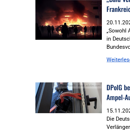
Frankrei
20.11.2
„Sowohl 
in Deutsc
Bundesvo
Weiterle
DPolG b
Foto:Foto: Rawf8 - stock.adobe.com
Ampel-A
15.11.2
Die Deuts
Verlänge