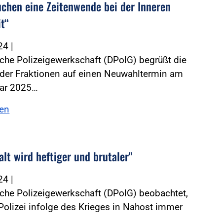
uchen eine Zeitenwende bei der Inneren
it“
024
|
che Polizeigewerkschaft (DPolG) begrüßt die
 der Fraktionen auf einen Neuwahltermin am
uar 2025…
sen
lt wird heftiger und brutaler"
024
|
che Polizeigewerkschaft (DPolG) beobachtet,
Polizei infolge des Krieges in Nahost immer
…