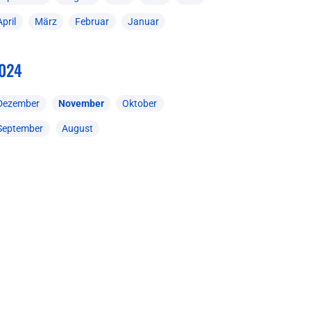
April
März
Februar
Januar
024
Dezember
November
Oktober
September
August