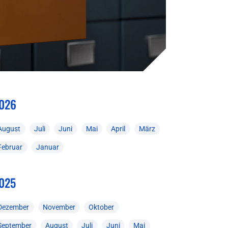
026
August
Juli
Juni
Mai
April
März
Februar
Januar
025
Dezember
November
Oktober
September
August
Juli
Juni
Mai