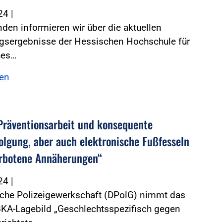
024
|
den informieren wir über die aktuellen
gsergebnisse der Hessischen Hochschule für
hes…
sen
Präventionsarbeit und konsequente
folgung, aber auch elektronische Fußfesseln
rbotene Annäherungen“
024
|
sche Polizeigewerkschaft (DPolG) nimmt das
BKA-Lagebild „Geschlechtsspezifisch gegen