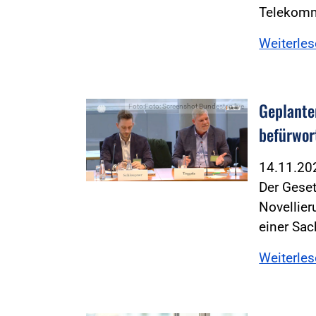
Telekomm
Weiterle
Geplante
Foto:Foto: Screenshot Bundestag live
befürwor
14.11.2
Der Geset
Novellie
einer Sa
Weiterle