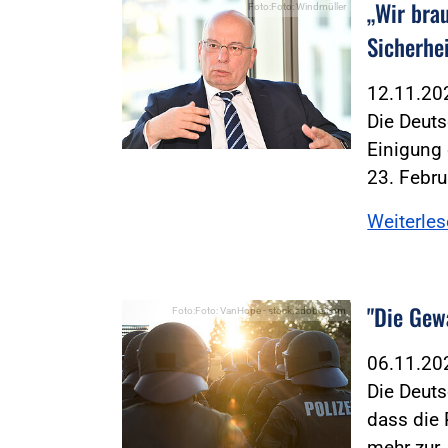
„Wir bra
Foto:Foto: Windmüller
Sicherhe
12.11.2
Die Deuts
Einigung
23. Febr
Weiterle
"Die Gewa
Foto:Foto: VanHope - stock.adobe.com
06.11.2
Die Deuts
dass die 
mehr zur