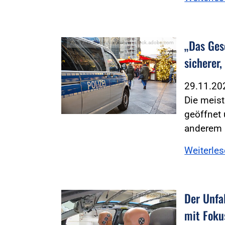
„Das Ges
Foto:Foto: bilderstoeckchen - stock.adobe.com
sicherer,
29.11.2
Die meis
geöffnet 
anderem 
Weiterle
Der Unfal
Foto:Foto: HöMS
mit Foku