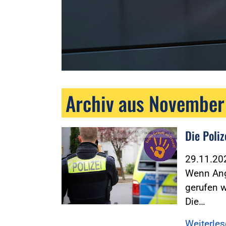
Archiv aus Novembe
Die Poli
Foto:Foto: Pixabay/Canva
29.11.2
Wenn Ang
gerufen w
Die…
Weiterle