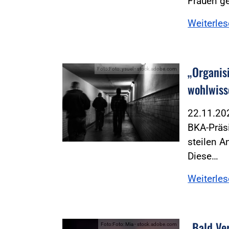
Frauen ge
Weiterle
„Organis
Foto:Foto: ysuel - stock.adobe.com
wohlwiss
22.11.2
BKA-Präs
steilen A
Diese…
Weiterle
„Bald Ve
Foto:Foto: Mia - stock.adobe.com