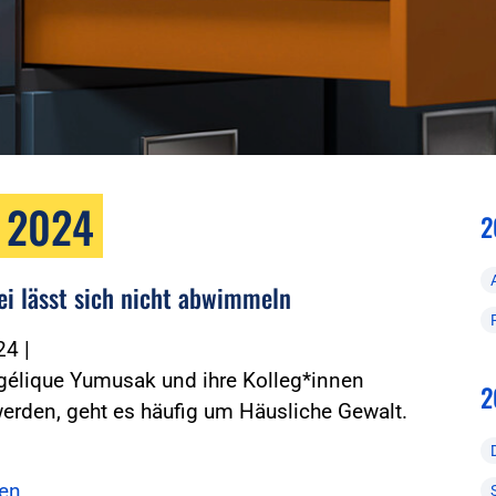
r 2024
2
zei lässt sich nicht abwimmeln
024
|
élique Yumusak und ihre Kolleg*innen
2
erden, geht es häufig um Häusliche Gewalt.
sen