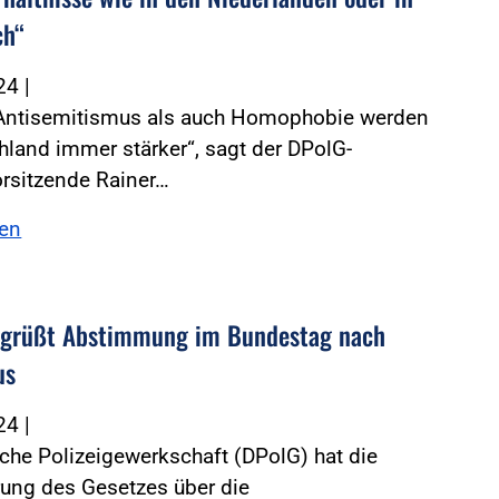
ch“
024
|
Antisemitismus als auch Homophobie werden
hland immer stärker“, sagt der DPolG-
rsitzende Rainer…
sen
egrüßt Abstimmung im Bundestag nach
us
024
|
che Polizeigewerkschaft (DPolG) hat die
rung des Gesetzes über die