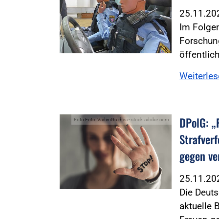
25.11.2
Im Folgen
Forschun
öffentlic
Weiterle
DPolG: „
Foto:Foto: VadimGuzhva - stock.adobe.com
Strafver
gegen ve
25.11.2
Die Deut
aktuelle 