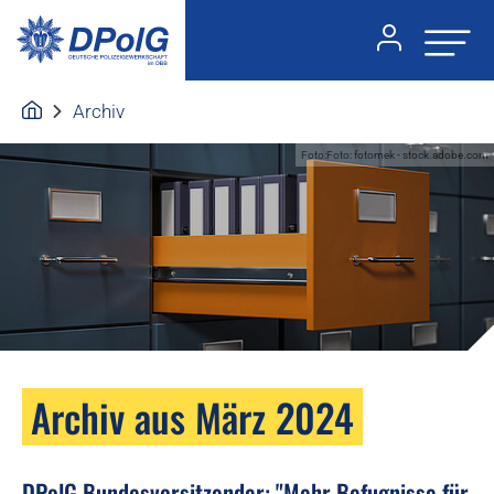
Archiv
Foto:Foto: fotomek - stock.adobe.com
Archiv aus März 2024
DPolG Bundesvorsitzender: "Mehr Befugnisse für