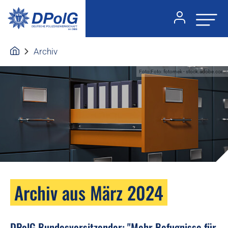
Archiv
Foto:Foto: fotomek - stock.adobe.com
Archiv aus März 2024
DPolG Bundesvorsitzender: "Mehr Befugnisse für