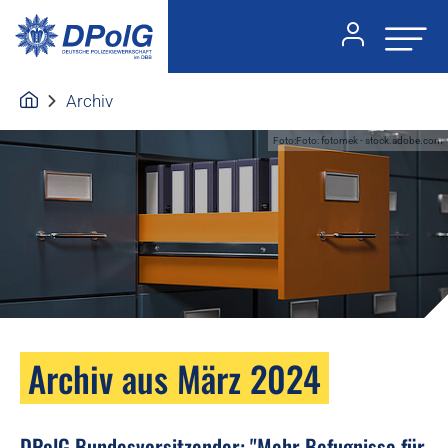
Archiv
Foto:Foto: fotomek - stock.adobe.com
Archiv aus März 2024
DPolG Bundesvorsitzender: "Mehr Befugnisse für