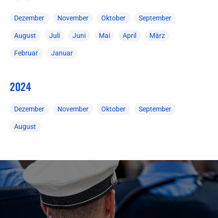
Dezember
November
Oktober
September
August
Juli
Juni
Mai
April
März
Februar
Januar
2024
Dezember
November
Oktober
September
August