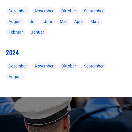
Dezember
November
Oktober
September
August
Juli
Juni
Mai
April
März
Februar
Januar
2024
Dezember
November
Oktober
September
August