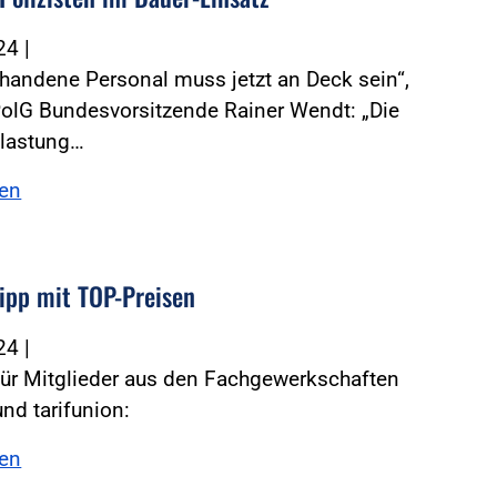
024
|
rhandene Personal muss jetzt an Deck sein“,
PolG Bundesvorsitzende Rainer Wendt: „Die
elastung…
sen
ipp mit TOP-Preisen
024
|
für Mitglieder aus den Fachgewerkschaften
nd tarifunion:
sen