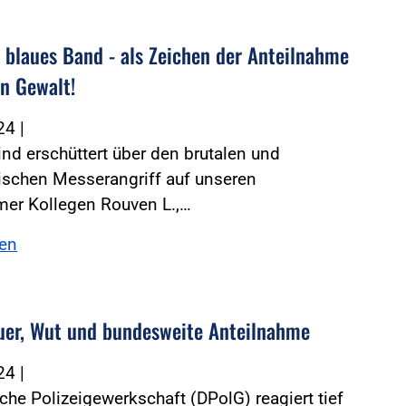
n blaues Band - als Zeichen der Anteilnahme
n Gewalt!
024
|
sind erschüttert über den brutalen und
ischen Messerangriff auf unseren
er Kollegen Rouven L.,…
sen
auer, Wut und bundesweite Anteilnahme
024
|
che Polizeigewerkschaft (DPolG) reagiert tief