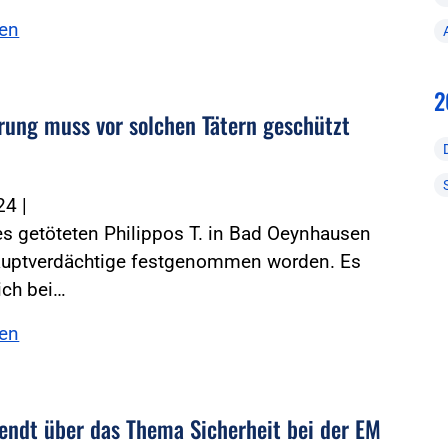
sen
2
rung muss vor solchen Tätern geschützt
024
|
es getöteten Philippos T. in Bad Oeynhausen
Hauptverdächtige festgenommen worden. Es
ich bei…
sen
endt über das Thema Sicherheit bei der EM