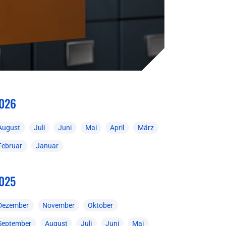
026
August
Juli
Juni
Mai
April
März
Februar
Januar
025
Dezember
November
Oktober
September
August
Juli
Juni
Mai