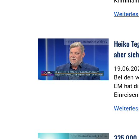
Kriminali
Weiterle
Heiko Te
Foto:Foto: Screenshot Welt-TV
aber sic
19.06.2
Bei den v
EM hat di
Einreise
Weiterle
335.000 
Foto:Csaba Peterdi_Fotolia