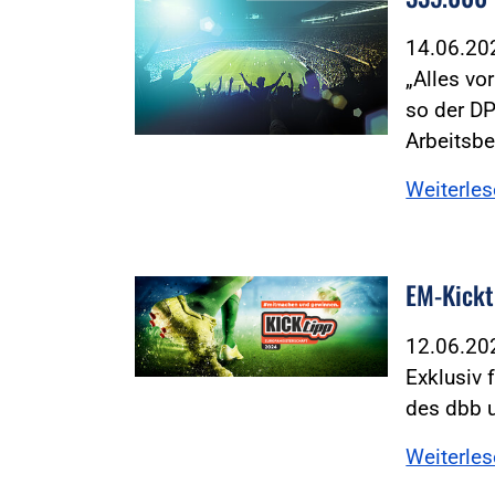
14.06.2
„Alles vo
so der D
Arbeitsb
Weiterle
EM-Kickt
12.06.2
Exklusiv 
des dbb u
Weiterle