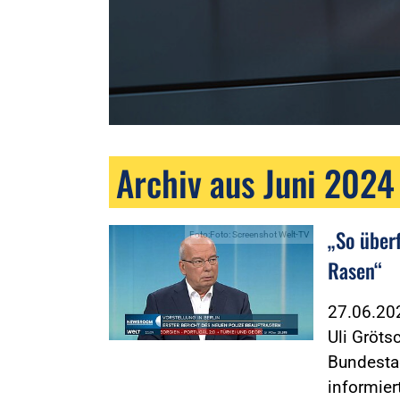
Archiv aus Juni 2024
„So über
Foto:Foto: Screenshot Welt-TV
Rasen“
27.06.2
Uli Gröts
Bundesta
informier