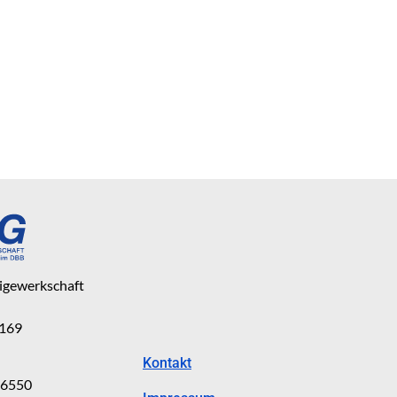
eigewerkschaft
 169
Kontakt
816550