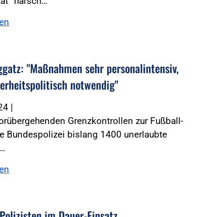
tät“ harsch…
sen
ggatz: "Maßnahmen sehr personalintensiv,
herheitspolitisch notwendig"
024
|
orübergehenden Grenzkontrollen zur Fußball-
e Bundespolizei bislang 1400 unerlaubte
n…
sen
Polizisten im Dauer-Einsatz