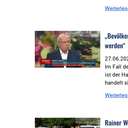
Weiterle
„Bevölke
Foto:Foto: Screenshot Welt-TV
werden“
27.06.2
Im Fall d
ist der 
handelt s
Weiterle
Rainer W
Foto:Foto: DPolG