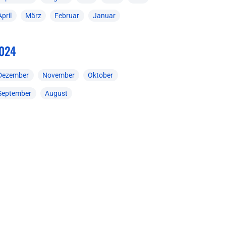
April
März
Februar
Januar
024
Dezember
November
Oktober
September
August