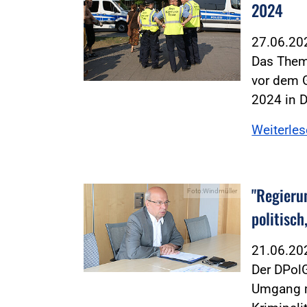
2024
27.06.2
Das Thema
vor dem 
2024 in 
Weiterle
"Regieru
Foto:Windmüller
politisch
21.06.2
Der DPol
Umgang m