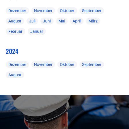
Dezember
November
Oktober
September
August
Juli
Juni
Mai
April
März
Februar
Januar
2024
Dezember
November
Oktober
September
August