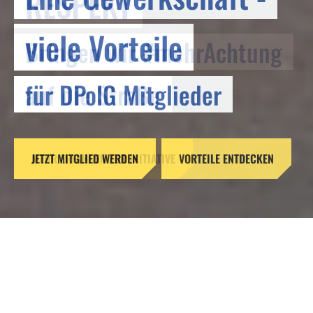
RESPEKT
viele Vorteile
Bringen wir #mehrAchtung
für DPolG Mitglieder
auf die Straße
JETZT MITGLIED WERDEN
MEHR ERFAHREN ZUR INITIATIVE
VORTEILE ENTDECKEN
Reformen ohne Verstand –
Gefahren für unsere