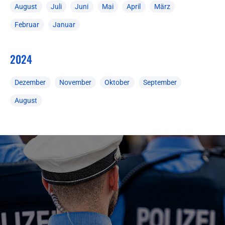
August
Juli
Juni
Mai
April
März
Februar
Januar
2024
Dezember
November
Oktober
September
August