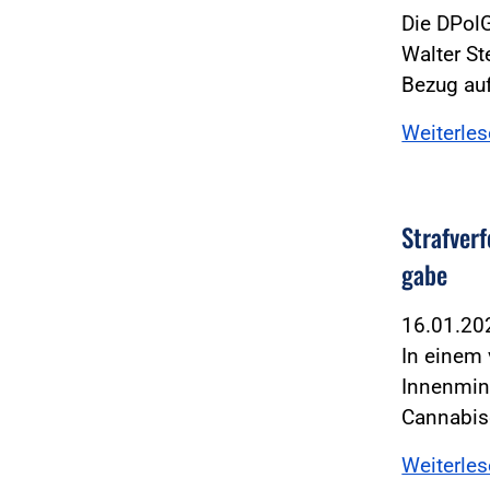
Die DPolG
Walter St
Bezug au
Weiterle
Straf­ver
gabe
16.01.2
In einem
Innenmin
Cannabis
Weiterle