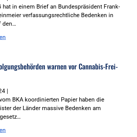
 hat in einem Brief an Bundespräsident Frank-
einmeier verfassungsrechtliche Bedenken in
f den…
sen
­fol­gungs­be­hörden warnen vor Cannabis-Frei­
024
|
 vom BKA koordinierten Papier haben die
ister der Länder massive Bedenken am
gesetz…
sen