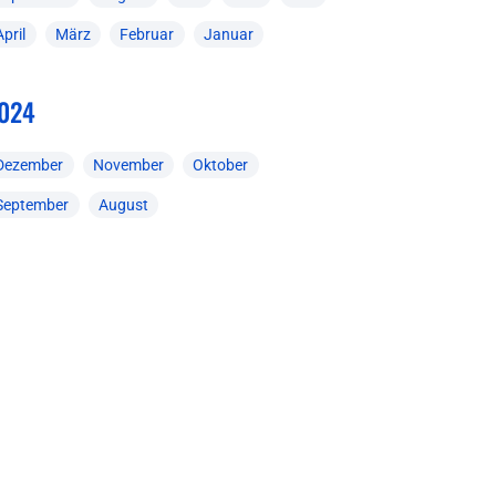
April
März
Februar
Januar
024
Dezember
November
Oktober
September
August