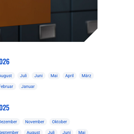
026
August
Juli
Juni
Mai
April
März
Februar
Januar
025
Dezember
November
Oktober
September
August
Juli
Juni
Mai