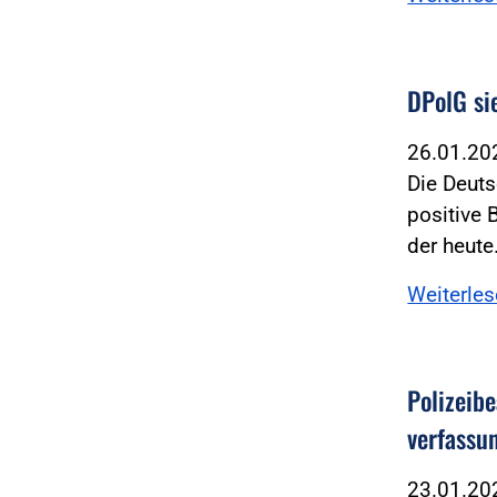
DPolG si
26.01.2
Die Deuts
positive 
der heut
Weiterle
Polizeib
verfassu
23.01.2