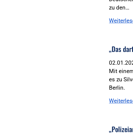
zu den…
Weiterle
„Das dar
02.01.2
Mit einem
es zu Sil
Berlin.
Weiterle
„Polizeia