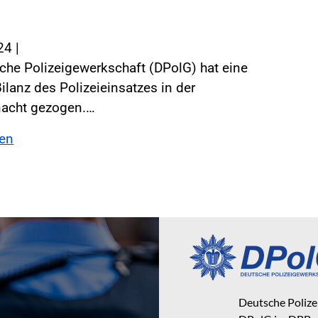
024
|
che Polizeigewerkschaft (DPolG) hat eine
Bilanz des Polizeieinsatzes in der
nacht gezogen.…
sen
Deutsche Poliz