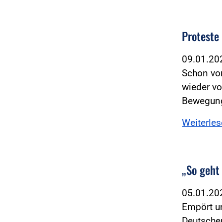
Proteste
09.01.2
Schon vo
wieder vo
Bewegung
Weiterle
„So geht
05.01.2
Empört un
Deutschen