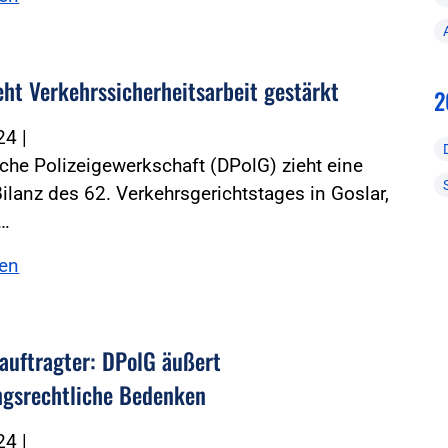
eht Verkehrssicherheitsarbeit gestärkt
2
024
|
che Polizeigewerkschaft (DPolG) zieht eine
Bilanz des 62. Verkehrsgerichtstages in Goslar,
e…
sen
eauftragter: DPolG äußert
ngsrechtliche Bedenken
024
|