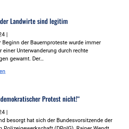
 der Landwirte sind legitim
024
|
r Beginn der Bauernproteste wurde immer
r einer Unterwanderung durch rechte
en gewarnt. Der…
sen
 demokratischer Protest nicht!“
024
|
d besorgt hat sich der Bundesvorsitzende der
 Polizeigewerkschaft (DPolG), Rainer Wendt,