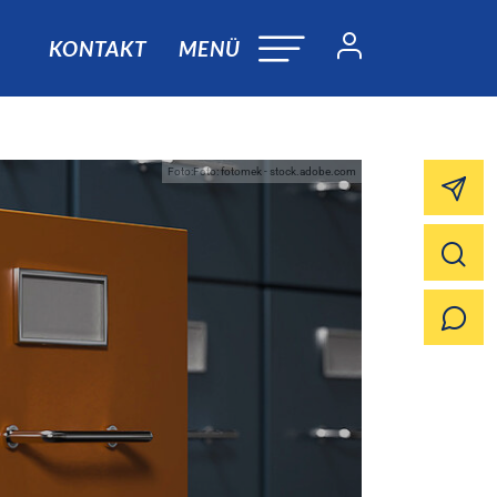
KONTAKT
MENÜ
Foto:Foto: fotomek - stock.adobe.com