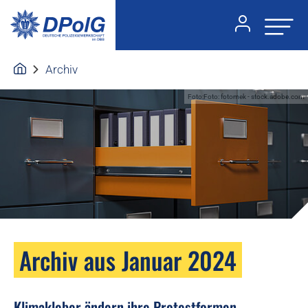
Archiv
Foto:Foto: fotomek - stock.adobe.com
Archiv aus Januar 2024
Klimakleber ändern ihre Protestformen