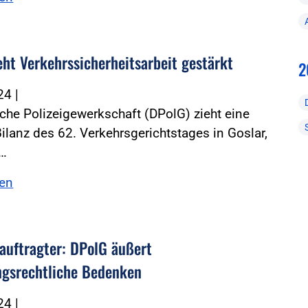
eht Verkehrssicherheitsarbeit gestärkt
2
024
|
che Polizeigewerkschaft (DPolG) zieht eine
Bilanz des 62. Verkehrsgerichtstages in Goslar,
e…
sen
eauftragter: DPolG äußert
ngsrechtliche Bedenken
024
|