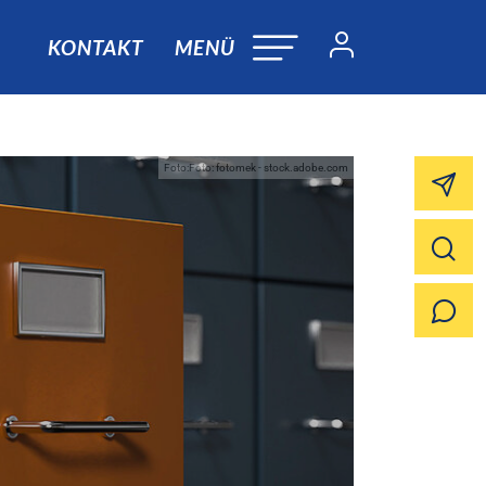
KONTAKT
MENÜ
Foto:Foto: fotomek - stock.adobe.com