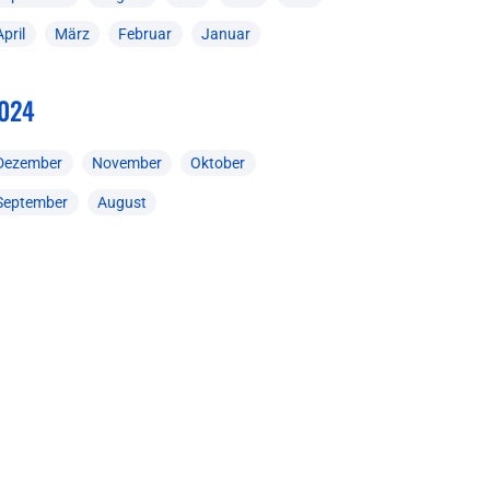
April
März
Februar
Januar
024
Dezember
November
Oktober
September
August