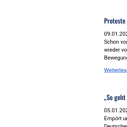
Proteste
09.01.2
Schon vo
wieder vo
Bewegung
Weiterle
„So geht
05.01.2
Empört un
Deutschen