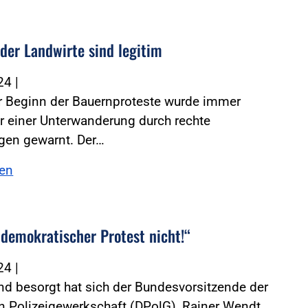
 der Landwirte sind legitim
024
|
r Beginn der Bauernproteste wurde immer
r einer Unterwanderung durch rechte
en gewarnt. Der…
sen
 demokratischer Protest nicht!“
024
|
d besorgt hat sich der Bundesvorsitzende der
 Polizeigewerkschaft (DPolG), Rainer Wendt,