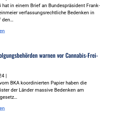
 hat in einem Brief an Bundespräsident Frank-
einmeier verfassungsrechtliche Bedenken in
f den…
sen
­fol­gungs­be­hörden warnen vor Cannabis-Frei­
024
|
 vom BKA koordinierten Papier haben die
ister der Länder massive Bedenken am
gesetz…
sen