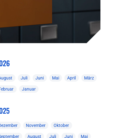
026
August
Juli
Juni
Mai
April
März
Februar
Januar
025
Dezember
November
Oktober
September
August
Juli
Juni
Mai