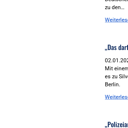
zu den…
Weiterle
„Das dar
02.01.2
Mit einem
es zu Sil
Berlin.
Weiterle
„Polizeia