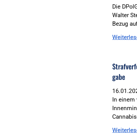
Die DPolG
Walter St
Bezug au
Weiterle
Straf­ver
gabe
16.01.2
In einem
Innenmin
Cannabis
Weiterle