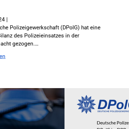
024
|
che Polizeigewerkschaft (DPolG) hat eine
Bilanz des Polizeieinsatzes in der
nacht gezogen.…
sen
Deutsche Poliz