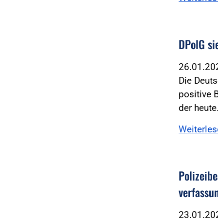
DPolG si
26.01.2
Die Deuts
positive 
der heut
Weiterle
Polizeib
verfassu
23.01.2