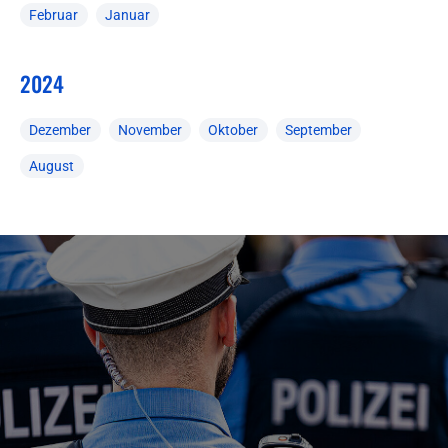
Februar
Januar
2024
Dezember
November
Oktober
September
August