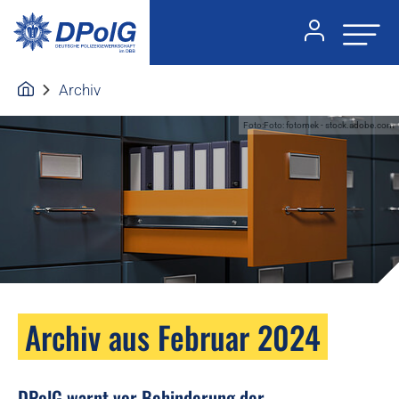
Archiv
Foto:Foto: fotomek - stock.adobe.com
Archiv aus Februar 2024
DPolG warnt vor Behinderung der