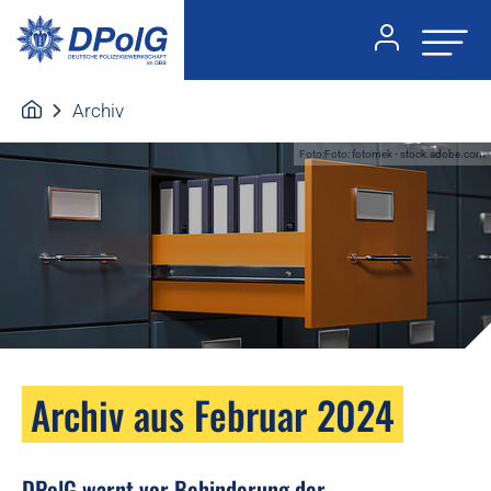
Archiv
Foto:Foto: fotomek - stock.adobe.com
Archiv aus Februar 2024
DPolG warnt vor Behinderung der