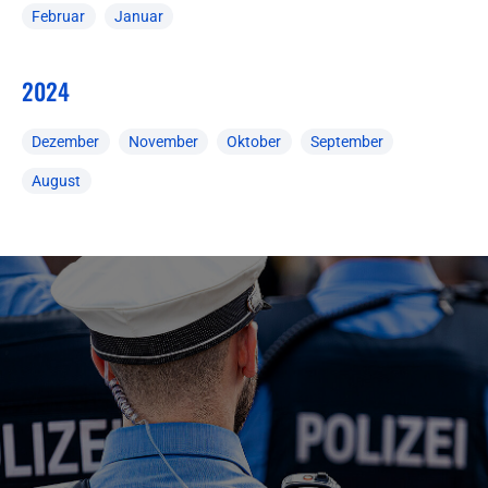
Februar
Januar
2024
Dezember
November
Oktober
September
August