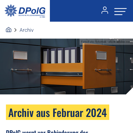
Archiv
Foto:Foto: fotomek - stock.adobe.com
Archiv aus Februar 2024
DPolG warnt vor Behinderung der