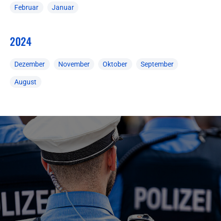
Februar
Januar
2024
Dezember
November
Oktober
September
August