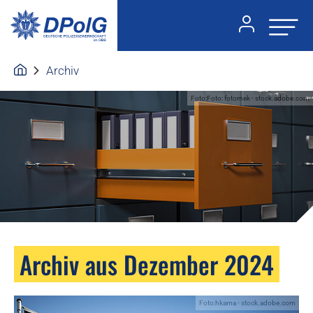
Archiv
Foto:Foto: fotomek - stock.adobe.com
Archiv aus Dezember 2024
Foto:hkama - stock.adobe.com