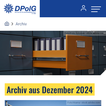
Archiv
Foto:Foto: fotomek - stock.adobe.com
Archiv aus Dezember 2024
Foto:hkama - stock.adobe.com