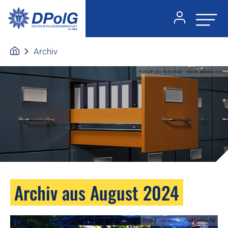
Archiv
Foto:Foto: fotomek - stock.adobe.com
Archiv aus August 2024
Foto:Foto: Screenshot ServusTV