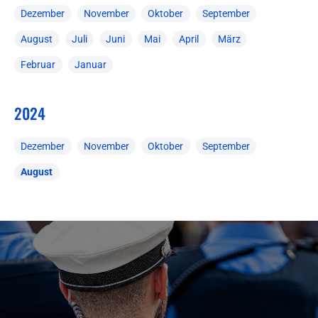
Dezember
November
Oktober
September
August
Juli
Juni
Mai
April
März
Februar
Januar
2024
Dezember
November
Oktober
September
August