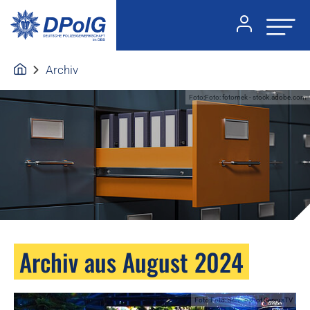
Archiv
Foto:Foto: fotomek - stock.adobe.com
Archiv aus August 2024
Foto:Foto: Screenshot ServusTV