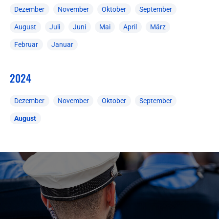
Dezember
November
Oktober
September
August
Juli
Juni
Mai
April
März
Februar
Januar
2024
Dezember
November
Oktober
September
August