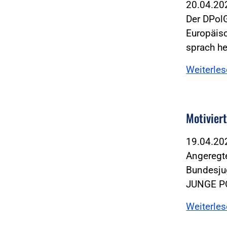
20.04.2
Der DPol
Europäisc
sprach he
Weiterle
Motivier
19.04.2
Angeregt
Bundesju
JUNGE PO
Weiterle