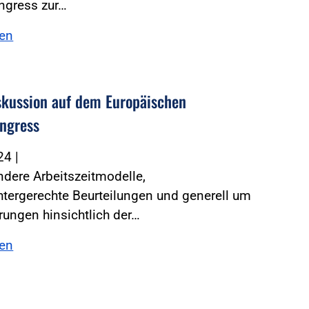
ngress zur…
sen
skussion auf dem Europäischen
ongress
024
|
dere Arbeitszeitmodelle,
tergerechte Beurteilungen und generell um
ungen hinsichtlich der…
sen