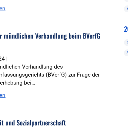
sen
2
r mündlichen Verhandlung beim BVerfG
024
|
ündlichen Verhandlung des
fassungsgerichts (BVerfG) zur Frage der
erhebung bei…
sen
ät und Sozialpartnerschaft