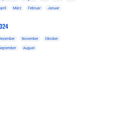
April
März
Februar
Januar
024
Dezember
November
Oktober
September
August