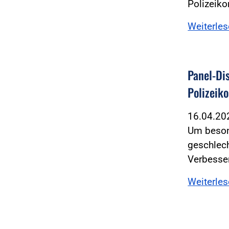
Polizeiko
Weiterle
Panel-Di
Polizeik
16.04.2
Um beson
geschlech
Verbesser
Weiterle