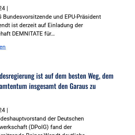
024
|
G Bundesvorsitzende und EPU-Präsident
ndt ist derzeit auf Einladung der
haft DEMNITATE für…
sen
desregierung ist auf dem besten Weg, dem
amtentum insgesamt den Garaus zu
024
|
deshauptvorstand der Deutschen
werkschaft (DPolG) fand der