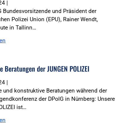
024
|
G Bundesvorsitzende und Präsident der
hen Polizei Union (EPU), Rainer Wendt,
ute in Tallinn…
sen
te Beratungen der JUNGEN POLIZEI
024
|
e und konstruktive Beratungen während der
gendkonferenz der DPolG in Nürnberg: Unsere
LIZEI ist…
sen