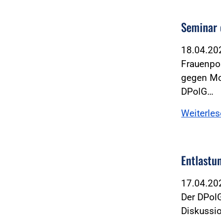
Seminar 
18.04.2
Frauenpol
gegen Mo
DPolG…
Weiterle
Entlastun
17.04.2
Der DPol
Diskussi