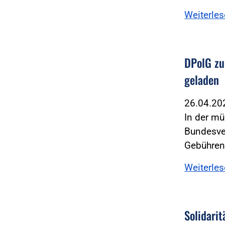
Weiterle
DPolG zu
geladen
26.04.2
In der m
Bundesver
Gebühren
Weiterle
Solidarit