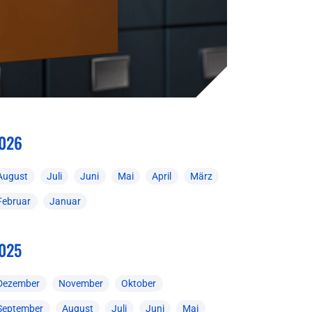
026
August
Juli
Juni
Mai
April
März
Februar
Januar
025
Dezember
November
Oktober
September
August
Juli
Juni
Mai