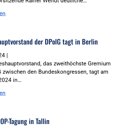
rsitzende Rainer Wendt deutliche…
sen
uptvorstand der DPolG tagt in Berlin
024
|
eshauptvorstand, das zweithöchste Gremium
G zwischen den Bundeskongressen, tagt am
 2024 in…
sen
P-Tagung in Tallin