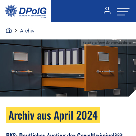
Archiv
Foto:Foto: fotomek - stock.adobe.com
Archiv aus April 2024
PKS: Deutlicher Anstieg der Gewaltkriminalität