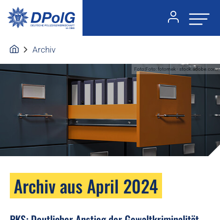
Archiv
Foto:Foto: fotomek - stock.adobe.com
Archiv aus April 2024
PKS: Deutlicher Anstieg der Gewaltkriminalität