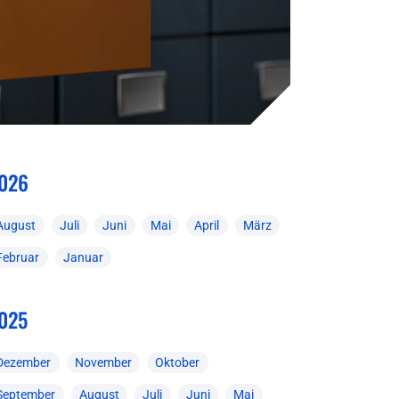
026
August
Juli
Juni
Mai
April
März
Februar
Januar
025
Dezember
November
Oktober
September
August
Juli
Juni
Mai