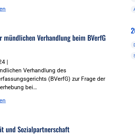
sen
2
r mündlichen Verhandlung beim BVerfG
024
|
ündlichen Verhandlung des
fassungsgerichts (BVerfG) zur Frage der
erhebung bei…
sen
ät und Sozialpartnerschaft