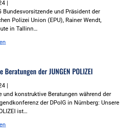
024
|
G Bundesvorsitzende und Präsident der
hen Polizei Union (EPU), Rainer Wendt,
ute in Tallinn…
sen
te Beratungen der JUNGEN POLIZEI
024
|
e und konstruktive Beratungen während der
gendkonferenz der DPolG in Nürnberg: Unsere
LIZEI ist…
sen