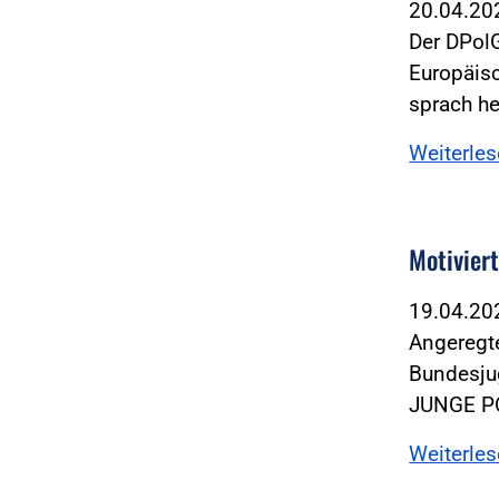
20.04.2
Der DPol
Europäisc
sprach he
Weiterle
Motivier
19.04.2
Angeregt
Bundesju
JUNGE PO
Weiterle