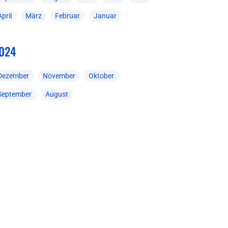
April
März
Februar
Januar
024
Dezember
November
Oktober
September
August