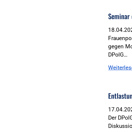
Seminar 
18.04.2
Frauenpol
gegen Mo
DPolG…
Weiterle
Entlastun
17.04.2
Der DPol
Diskussi