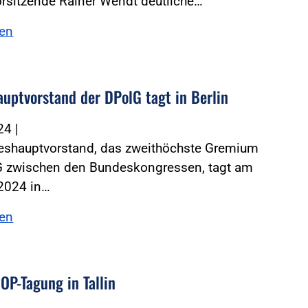
rsitzende Rainer Wendt deutliche…
sen
uptvorstand der DPolG tagt in Berlin
024
|
eshauptvorstand, das zweithöchste Gremium
G zwischen den Bundeskongressen, tagt am
 2024 in…
sen
P-Tagung in Tallin