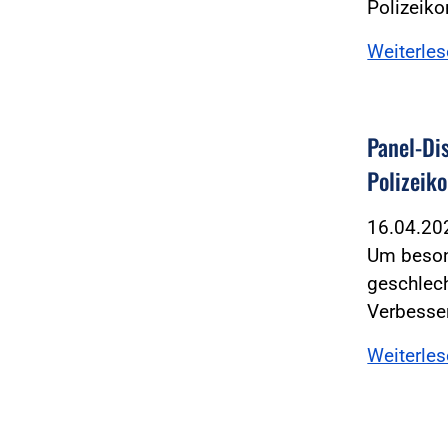
Polizeiko
Weiterle
Panel-Di
Polizeik
16.04.2
Um beson
geschlech
Verbesser
Weiterle