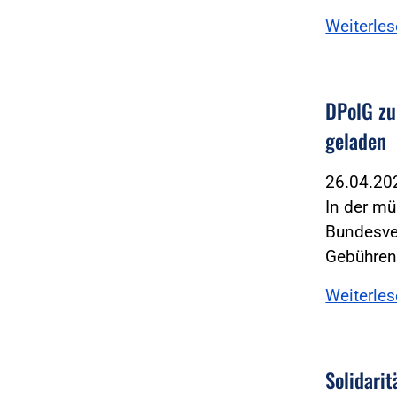
Weiterle
DPolG zu
geladen
26.04.2
In der m
Bundesver
Gebühren
Weiterle
Solidarit