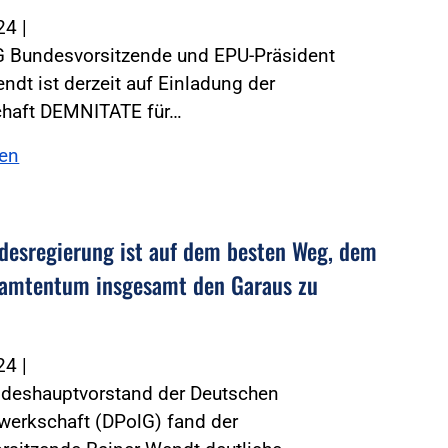
024
|
G Bundesvorsitzende und EPU-Präsident
ndt ist derzeit auf Einladung der
haft DEMNITATE für…
sen
desregierung ist auf dem besten Weg, dem
amtentum insgesamt den Garaus zu
024
|
deshauptvorstand der Deutschen
werkschaft (DPolG) fand der