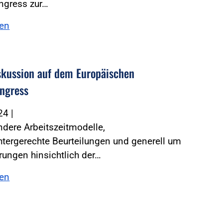
ngress zur…
sen
skussion auf dem Europäischen
ongress
024
|
dere Arbeitszeitmodelle,
tergerechte Beurteilungen und generell um
ungen hinsichtlich der…
sen