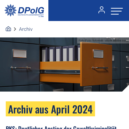
Archiv
Foto:Foto: fotomek - stock.adobe.com
Archiv aus April 2024
PKS: Deutlicher Anstieg der Gewaltkriminalität