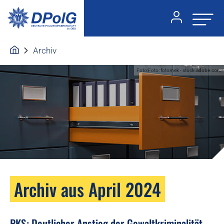
Archiv
Foto:Foto: fotomek - stock.adobe.com
Archiv aus April 2024
PKS: Deutlicher Anstieg der Gewaltkriminalität