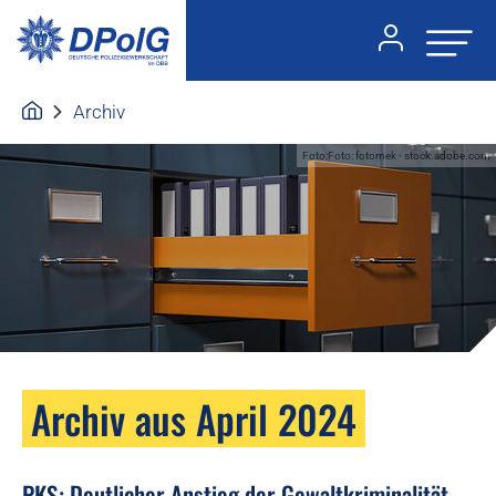
Archiv
Foto:Foto: fotomek - stock.adobe.com
Archiv aus April 2024
PKS: Deutlicher Anstieg der Gewaltkriminalität