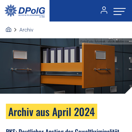
Archiv
Foto:Foto: fotomek - stock.adobe.com
Archiv aus April 2024
PKS: Deutlicher Anstieg der Gewaltkriminalität